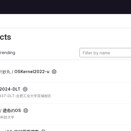
cts
rending
妙丸 /
OSKernel2022-u
2024-DLT
94337-DLT-合肥工业大学宣城校区
 /
进击のOS
子科技大学