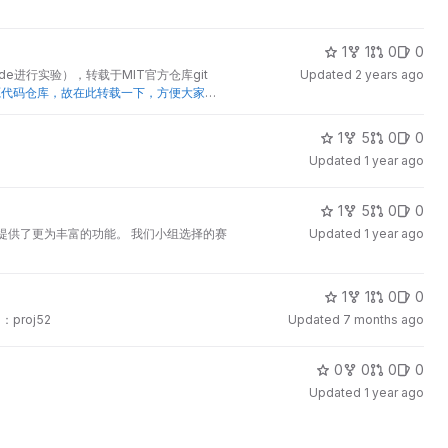
1
1
0
0
e进行实验），转载于MIT官方仓库git
Updated
2 years ago
S081的实验源代码仓库，故在此转载一下，方便大家
1
5
0
0
Updated
1 year ago
1
5
0
0
进， 且提供了更为丰富的功能。 我们小组选择的赛
Updated
1 year ago
1
1
0
0

：proj52
Updated
7 months ago
0
0
0
0
Updated
1 year ago