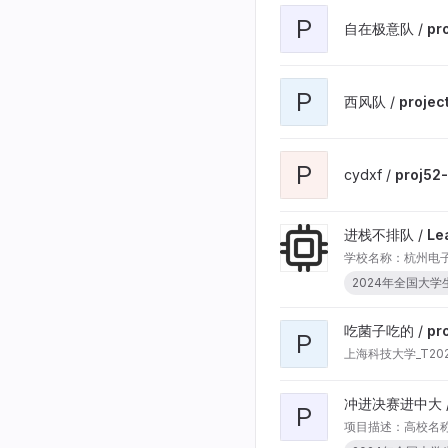
P
自在极意队 /
p
P
西风队 /
projec
P
cydxf /
proj52
进栈不排队 /
Le
学校名称：杭州电子科
2024年全国大学生
吃菌子吃的 /
pr
P
上海科技大学_T202
冲进决赛进中大 
P
项目描述：高校名称