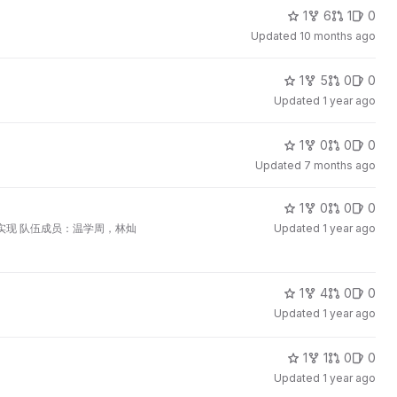
1
6
1
0
Updated
10 months ago
1
5
0
0
Updated
1 year ago
1
0
0
0
Updated
7 months ago
1
0
0
0
内核实现 队伍成员：温学周，林灿
Updated
1 year ago
1
4
0
0
Updated
1 year ago
1
1
0
0
Updated
1 year ago