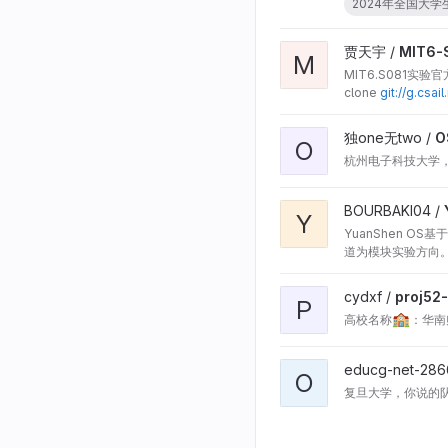
2024年全国大学生
贾天宇 /
MIT6-
M
MIT6.S081
clone
git://g.
Fork，也方便我自
独one无two /
O
O
杭州电子科技大学，2
BOURBAKI04 /
Y
YuanShen O
道为模块实验方向
cydxf /
proj52
P
🏫
高校名称
educg-net-286
O
复旦大学，你说的队