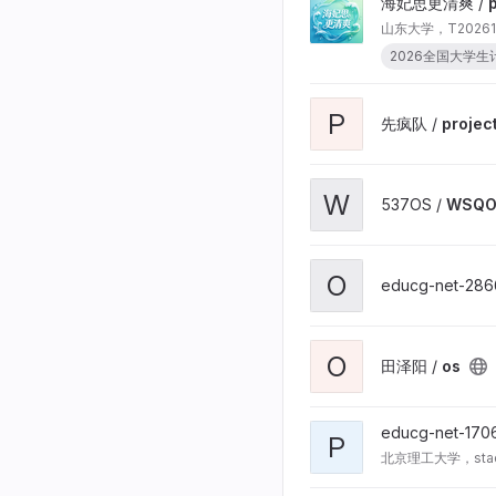
海妃思更清爽 /
山东大学，T20261
2026全国大学生计
P
先疯队 /
projec
W
537OS /
WSQO
O
educg-net-286
O
田泽阳 /
os
educg-net-170
P
北京理工大学，stacko