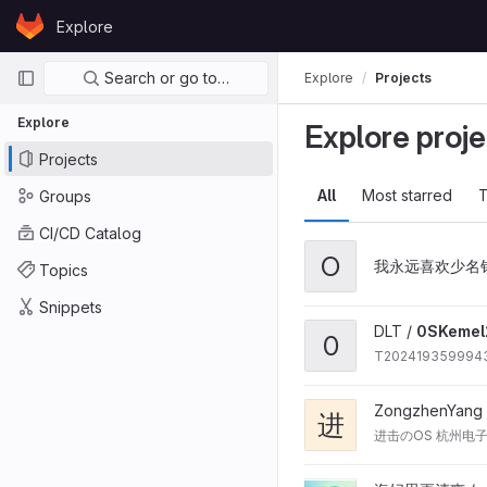
Skip to content
Explore
GitLab
Primary navigation
Search or go to…
Explore
Projects
Explore
Explore proje
Projects
All
Most starred
T
Groups
CI/CD Catalog
O
我永远喜欢少名针
Topics
Snippets
DLT /
0SKemel
0
T2024193599
ZongzhenYang
进
进击のOS 杭州电