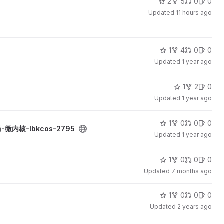
2
5
0
0
Updated
11 hours ago
1
4
0
0
Updated
1 year ago
1
2
0
Updated
1 year ago
1
0
0
0
肠-微内核-lbkcos-2795
Updated
1 year ago
1
0
0
0
Updated
7 months ago
1
0
0
0
Updated
2 years ago