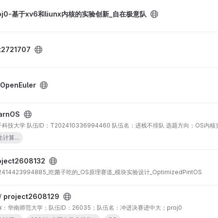
roj0-基于xv6和liunx内核的实验创新_自在极意队
t2721707
-OpenEuler
arnOS
技大学 队伍ID：T202410336994460 队伍名：进栈不排队 选题方向：OS
计算...
oject2608132
414423994885_吃菌子吃的_OS原理赛道_模块实验设计_OptimizedPintOS
/
project2608129
：华南师范大学；队伍ID：26035；队伍名：冲进决赛进中大；proj0