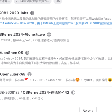
计算...
2024年全国大学生操作...
OS
S081-2020-labs
实验官方纯净源代码以及我为此制作的开箱即用的实验环境（部署后即可以用web端的Vscod
csail.mit.edu/xv6-labs-2020，由于GitHub上没有放出2020版本的MIT6.
己使用
SKernel2024-独one无two
3801，独one无two，OS原理赛道-小型内核实现
YuanShen OS
S基于xv6-riscv 2024, 我们在开发过程中逐步对xv6的部分模块进行重构优化和改
。小组成员为来自杭州电子科技大学的徐薪雨，高坚，陈亭材。
-OpenEulerRAG
🚩
😡

：华南师范大学， 队伍ID
： T202510574997761， 队伍名
： cydxf， 项目编号
68-2608132 /
OSKernel2024-你说的-142
，你说的队，os原理，xv6优化
Next