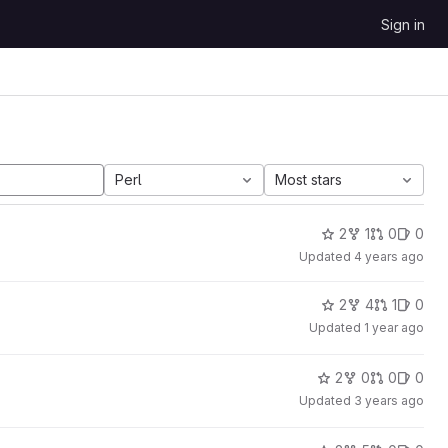
Sign in
Perl
Most stars
2
1
0
0
Updated
4 years ago
2
4
1
0
Updated
1 year ago
2
0
0
0
Updated
3 years ago