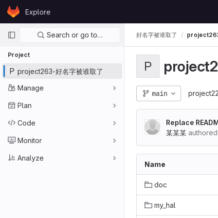
Skip to content
Explore
GitLab
Primary navigation
Search or go to…
好名字被谁取了
project
Project
proje
P
P
project263-好名字被谁取了
Manage
main
project2
Plan
Replace READ
Code
某某某
authored
Monitor
Analyze
Name
doc
my_hal