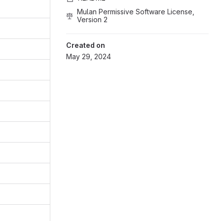
Mulan Permissive Software License, 
Version 2
Created on
May 29, 2024
b.eduxiji.net/T202410358992968/porting-the-lvgl-library-to-OpenHa
lab.eduxiji.net/T202410358992968/porting-the-lvgl-librar