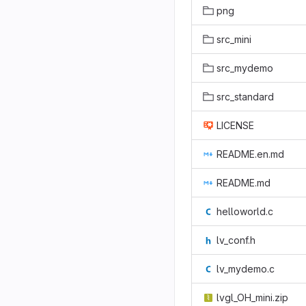
png
src_mini
src_mydemo
src_standard
LICENSE
README.en.md
README.md
helloworld.c
lv_conf.h
lv_mydemo.c
lvgl_OH_mini.zip