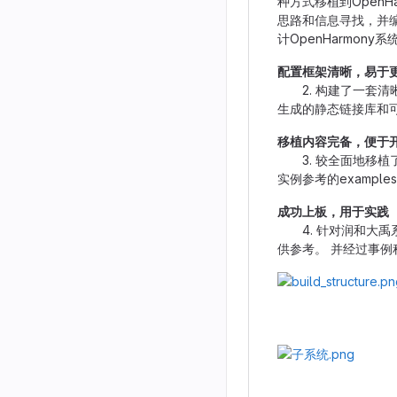
种方式移植到Open
思路和信息寻找，并
计OpenHarmony
配置框架清晰，易于
2. 构建了一套清晰BU
生成的静态链接库和可
移植内容完备，便于
3. 较全面地移植了
实例参考的exampl
成功上板，用于实践
4. 针对润和大禹系
供参考。 并经过事
(lvgl库作
(lvg