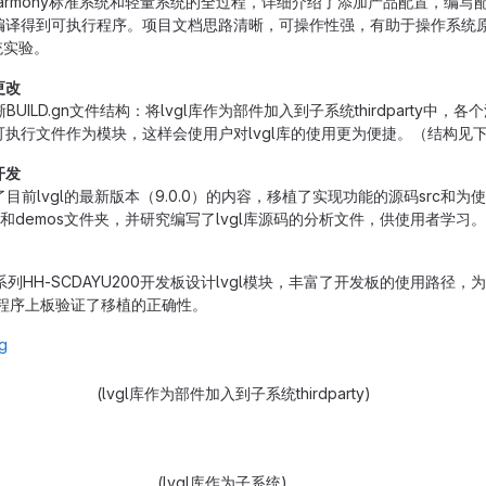
Harmony标准系统和轻量系统的全过程，详细介绍了添加产品配置，编写
编译得到可执行程序。项目文档思路清晰，可操作性强，有助于操作系统
系统实验。
更改
ILD.gn文件结构：将lvgl库作为部件加入到子系统thirdparty中，
执行文件作为模块，这样会使用户对lvgl库的使用更为便捷。（结构见
开发
目前lvgl的最新版本（9.0.0）的内容，移植了实现功能的源码src和为
es和demos文件夹，并研究编写了lvgl库源码的分析文件，供使用者学习。
列HH-SCDAYU200开发板设计lvgl模块，丰富了开发板的使用路径，
例程序上板验证了移植的正确性。
为部件加入到子系统thirdparty)
l库作为子系统)