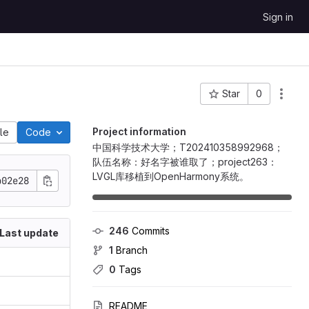
Sign in
Star
0
Project ID: 17702
Project information
ile
Code
中国科学技术大学；T202410358992968；
队伍名称：好名字被谁取了；project263：
LVGL库移植到OpenHarmony系统。
b02e28
246
 Commits
Last update
1
 Branch
0
 Tags
README