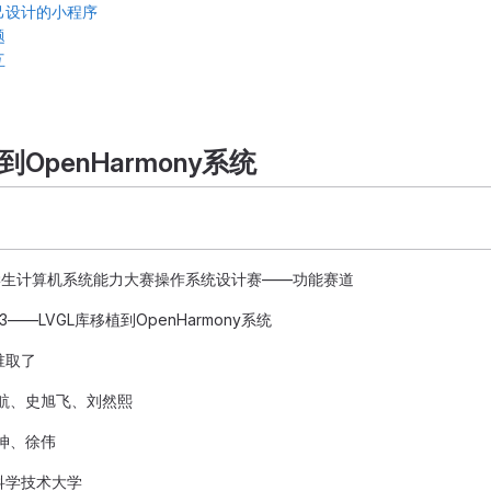
己设计的小程序
题
互
到OpenHarmony系统
学生计算机系统能力大赛操作系统设计赛——功能赛道
3——LVGL库移植到OpenHarmony系统
取了
航、史旭飞、刘然熙
坤、徐伟
学技术大学