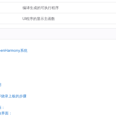
编译生成的可执行程序
UI程序的显示主函数
enHarmony系统
明
序烧录上板的步骤
画：
放界面：