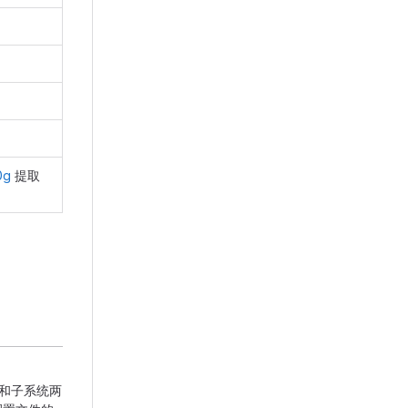
0g
提取
件和子系统两