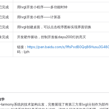
已完成
用lvgl开发小程序——多功能时钟
已完成
用lvgl开发小程序——计算器
已完成
用lvgl创建桌面，可以点击程序图标实现界面切换
未完成
开发硬件驱动，控制开发板dayu200灯的亮灭
链接：
https://pan.baidu.com/s/1ffsPxdB0Qq86Husu3G48
码：ljzh
教学
nHarmony系统的技术架构出发，完整展现了将第三方库lvgl分别作为部