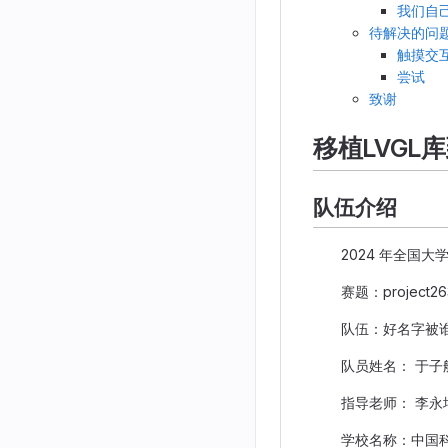
我们自
待解决的问
触摸交
尝试
致谢
移植LVGL库
队伍介绍
2024 年全国大
赛题：project26
队伍：好名字被谁
队员姓名： 于子
指导老师： 李永
学校名称：中国科