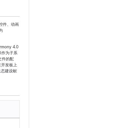
富的控件、动画
为
ony 4.0
gl作为子系
译文件的配
在开发板上
生态建设献