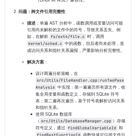
问题：跨文件引用完整性
描述
：单遍 AST 分析中，函数调用或变量访问可能
引用尚未解析的文件中的符号，导致关系丢失。例
如，在解析
时，调用
fs/ext4/file.c
中的函数，但后者尚未处理，造
kernel/sched.c
成访问关系和指针关系漏报，严重影响分析完整性。
解决方案
：
设计两遍分析策略，在
src/Utils/FileHandler.cpp:runTwoPass
中实现：第一遍遍历所有源文件，收
Analysis
集全局变量和函数定义，存储到 SQLite 符号
表；第二遍再次遍历，基于符号表解析访问关系
和指针关系。
使用 SQLite 数据库
（
）存储
src/Utils/DatabaseManager.cpp
符号定义，通过
和
findGlobalVariableId
函数快速定位跨文件引
findBestFunctionId