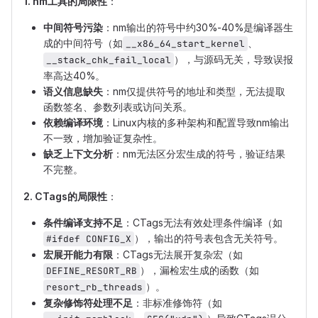
1. nm工具的局限性
：
中间符号污染
：nm输出的符号中约30%-40%是编译器生
成的中间符号（如
、
__x86_64_start_kernel
），与源码无关，导致误报
__stack_chk_fail_local
率高达40%。
语义信息缺失
：nm仅提供符号的地址和类型，无法提取
函数签名、参数列表或访问关系。
依赖编译环境
：Linux内核的多种架构和配置导致nm输出
不一致，增加验证复杂性。
缺乏上下文分析
：nm无法区分宏生成的符号，验证结果
不完整。
2. CTags的局限性
：
条件编译支持不足
：CTags无法有效处理条件编译（如
），输出的符号表包含无关符号。
#ifdef CONFIG_X
宏展开能力有限
：CTags无法展开复杂宏（如
），漏检宏生成的函数（如
DEFINE_RESORT_RB
）。
resort_rb_threads
复杂修饰符处理不足
：非标准修饰符（如