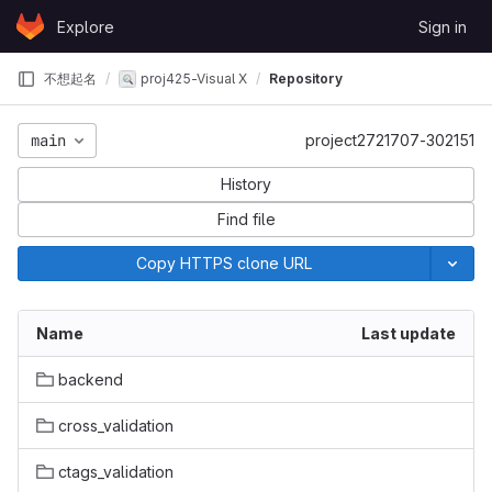
Skip to content
Explore
Sign in
GitLab
不想起名
proj425-Visual X
Repository
main
project2721707-302151
History
Find file
Copy HTTPS clone URL
Name
Last update
backend
cross_validation
ctags_validation