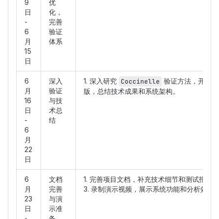
9
优
日
化，
-
完善
6
验证
月
体系
15
日
6
深入
1. 深入研究
验证方法，开发多个
Coccinelle
月
验证
版，总结技术成果和系统架构。
16
与技
日
术总
-
结
6
月
22
日
6
文档
1. 完善项目文档，补充技术细节和测试报告。 
月
完善
3. 录制演示视频，展示系统功能和分析效果。
23
与演
日
示准
-
备