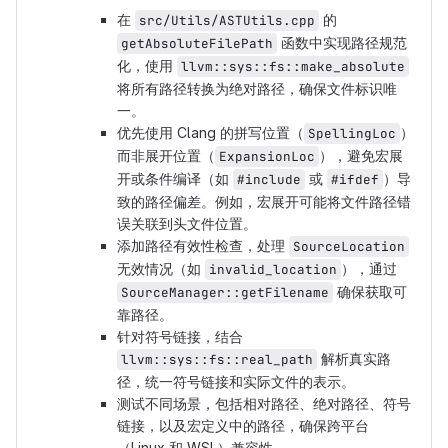
在
的
src/Utils/ASTUtils.cpp
函数中实现路径规范
getAbsoluteFilePath
化，使用
llvm::sys::fs::make_absolute
将所有路径转换为绝对路径，确保文件标识唯
一。
优先使用 Clang 的拼写位置（
）
SpellingLoc
而非展开位置（
），避免宏展
ExpansionLoc
开或条件编译（如
或
）导
#include
#ifdef
致的路径偏差。例如，宏展开可能将文件路径错
误关联到头文件位置。
添加路径有效性检查，处理
SourceLocation
无效情况（如
），通过
invalid_location
确保获取可
SourceManager::getFilename
靠路径。
针对符号链接，结合
解析真实路
llvm::sys::fs::real_path
径，统一符号链接和实际文件的表示。
测试不同场景，包括相对路径、绝对路径、符号
链接，以及宏定义中的路径，确保跨平台
（Linux 和 WSL）兼容性。