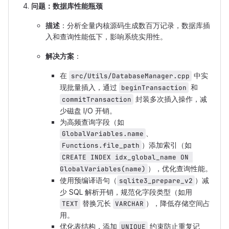
问题：数据库性能瓶颈
描述
：分析全量内核源码生成数百万记录，数据库插
入和查询性能低下，影响系统实用性。
解决方案
：
在
中实
src/Utils/DatabaseManager.cpp
现批量插入，通过
和
beginTransaction
封装多次插入操作，减
commitTransaction
少磁盘 I/O 开销。
为高频查询字段（如
、
GlobalVariables.name
）添加索引（如
Functions.file_path
CREATE INDEX idx_global_name ON 
），优化查询性能。
GlobalVariables(name)
使用预编译语句（
）减
sqlite3_prepare_v2
少 SQL 解析开销，规范化字段类型（如用
替换冗长
），降低存储空间占
TEXT
VARCHAR
用。
优化表结构，添加
约束防止重复记
UNIQUE