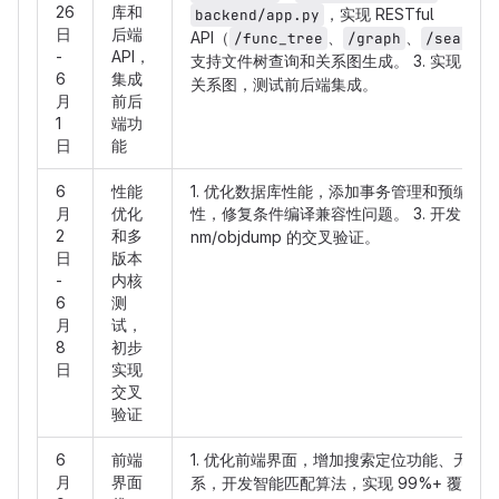
26
库和
，实现 RESTful
backend/app.py
日
后端
API（
、
、
/func_tree
/graph
/search_
-
API，
支持文件树查询和关系图生成。 3. 实现
fro
6
集成
关系图，测试前后端集成。
月
前后
1
端功
日
能
6
性能
1. 优化数据库性能，添加事务管理和预编译语句。 
月
优化
性，修复条件编译兼容性问题。 3. 开发
cro
2
和多
nm/objdump 的交叉验证。
日
版本
-
内核
6
测
月
试，
8
初步
日
实现
交叉
验证
6
前端
1. 优化前端界面，增加搜索定位功能、无关节
月
界面
系，开发智能匹配算法，实现 99%+ 覆盖率