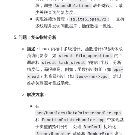
录，调整
表外键设计，减
AccessRelations
少关联查询的复杂度。
实现连接池管理（
），支持
sqlite3_open_v2
多线程并发访问数据库，确保数据一致性。
问题：复杂指针分析
描述
：Linux 内核中多级指针、函数指针和结构体成
员访问复杂，如
的回
struct file_operations
调表和
的指针字段，分析
struct task_struct
精度低，漏报率高。例如，函数指针数组（如
ops-
）和多级指针（如
）难以
>read
task->mm->pgd
准确关联源变量或函数。
解决方案
：
在
src/Handlers/DataPointerHandler.cpp
和
中实现基
FunctionPointerHandler.cpp
于类型的指针分析，处理
初始化、
VarDecl
赋值和
访问
BinaryOperator
MemberExpr