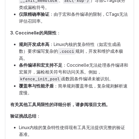
、
）导致CTags误分
__init_memblock
SEC("xdp")
类或漏检符号。
仅限精确率验证
：由于宏和条件编译的限制，CTags无法
评估召回率。
3. Coccinelle的局限性
：
规则开发成本高
：Linux内核的复杂特性（如宏生成函
数）要求编写复杂的
规则，开发和维护成本极
.cocci
高。
条件编译和宏支持不足
：Coccinelle无法处理条件编译和
宏展开，漏检相关符号和访问关系。例如，
函数因条件编译未被识别。
kfence_init_pool
覆盖率与性能矛盾
：简单规则覆盖率低，复杂规则解析速
度慢。
有关其他工具局限性的详细分析，请参阅项目文档。
验证挑战总结
：
Linux内核的复杂特性使得现有工具无法提供完整的验证
基准。