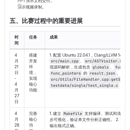
PPT演示文档交付。
演示视频录制。
五、比赛过程中的重要进展
时
任务
成果
间
4
搭建
1. 配置 Ubuntu 22.04.1，Clang/LLVM
月
开发
、
和
src/main.cpp
src/ASTVisitor.h
21
环
现源码解析，生成包含
、
globals
functi
日
境，
的
。 3. 
func_pointers
result.json
-
实现
src/Utils/FileHandler.cpp:getSourc
4
核心
和
testdata/single/test_single.c
t
月
功能
27
日
4
完善
1. 建立
支持编译、测试和清理，
Makefile
月
核心
步可视化，验证单文件分析正确性。 2. 测试
28
功
输出格式正确。