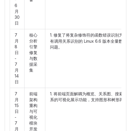
6
月
30
日
7
核心
1. 修复了将复杂修饰符的函数错误识别为变量的
月
分析
有调用关系识别的 Linux 6.6 版本全量
8
引擎
问题。
日
修复
-
与数
7
据采
月
集
14
日
7
前端
1. 将前端页面解耦为概览、关系图、搜索和
月
架构
系的可视化展示功能，支持图形和树形两种
15
重构
日
与可
-
视化
7
模块
月
开发