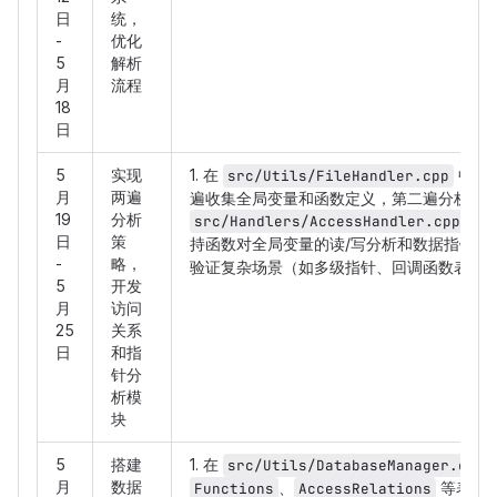
日
统，
-
优化
5
解析
月
流程
18
日
5
实现
1. 在
中实
src/Utils/FileHandler.cpp
月
两遍
遍收集全局变量和函数定义，第二遍分析访问关
19
分析
和
src/Handlers/AccessHandler.cpp
日
策
持函数对全局变量的读/写分析和数据指针提取。
-
略，
验证复杂场景（如多级指针、回调函数表）
5
开发
月
访问
25
关系
日
和指
针分
析模
块
5
搭建
1. 在
src/Utils/DatabaseManager.cpp
月
数据
、
等表结构
Functions
AccessRelations