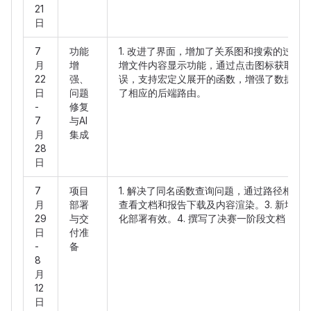
21
日
7
功能
1. 改进了界面，增加了关系图和搜索的过滤
月
增
增文件内容显示功能，通过点击图标获取文件内
22
强、
误，支持宏定义展开的函数，增强了数据完整性。4.
日
问题
了相应的后端路由。
-
修复
7
与AI
月
集成
28
日
7
项目
1. 解决了同名函数查询问题，通过路径相似度识
月
部署
查看文档和报告下载及内容渲染。3. 新增容器化
29
与交
化部署有效。4. 撰写了决赛一阶段文档，并设
日
付准
-
备
8
月
12
日