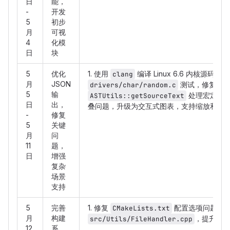
日
能，
-
开发
5
初步
月
可视
4
化模
日
块
5
优化
1. 使用
编译 Linux 6.6 内核源
clang
月
JSON
测试，修复宏
drivers/char/random.c
5
输
处理宏定义。 
ASTUtils::getSourceText
日
出，
叠问题，升级为交互式图表，支持缩放和拖
-
修复
5
关键
月
问
11
题，
日
增强
复杂
场景
支持
5
完善
1. 修复
配置选项问题，确保
CMakeLists.txt
月
构建
，提升多
src/Utils/FileHandler.cpp
12
系