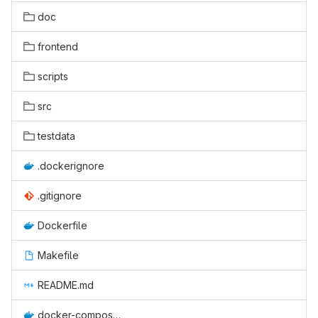
doc
frontend
scripts
src
testdata
.dockerignore
.gitignore
Dockerfile
Makefile
README.md
docker-compose.yml