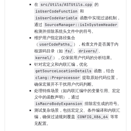
在
的
src/Utils/ASTUtils.cpp
和
isUserCodeFunction
函数中实现过滤机制，
isUserCodeVariable
通过
SourceManager::isInSystemHeader
检测并排除系统头文件中的符号。
维护用户指定路径集合
（
），检查文件是否属于内
userCodePaths_
核源码目录（如
、
、
fs/
drivers/
），仅保留用户代码的分析结果。
kernel/
针对宏定义和内联汇编，优化
函数，结合
getSourceLocationDetails
提取原始代码位置，
clang::Preprocessor
确保宏展开不干扰用户代码判断。
处理特殊场景（如内联汇编中的变量引用、宏定
义中的函数声明），通过
排除宏生成的符号。
isMacroBodyExpansion
测试复杂场景，包括宏定义、条件编译和内联汇
编，确保过滤规则覆盖
等常
CONFIG_X86_64
见配置。