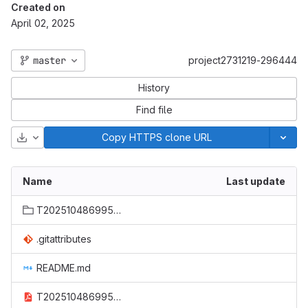
Created on
April 02, 2025
master
project2731219-296444
History
Find file
Download
Copy HTTPS clone URL
Name
Last update
T202510486995364-源代码/MI
.gitattributes
README.md
T202510486995364-作品说明.pdf