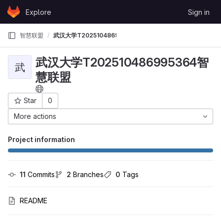
Skip to content
Explore
Sign in
GitLab
智慧联盟
武汉大学T202510486995364智慧联盟
武汉大学T202510486995364智
武
慧联盟
Star
0
Project ID: 27722
More actions
Project information
11
 Commits
2
 Branches
0
 Tags
README