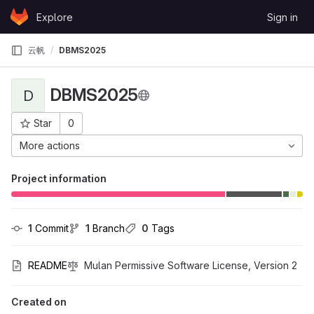
Skip to content
Explore
Sign in
GitLab
云帆
DBMS2025
DBMS2025
D
Star
0
Project ID: 31861
More actions
Project information
1
 Commit
1
 Branch
0
 Tags
README
Mulan Permissive Software License, Version 2
Created on