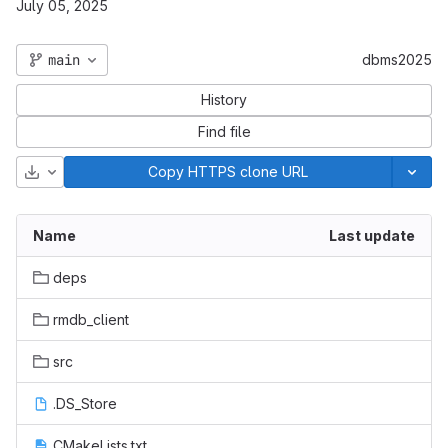
July 05, 2025
main
dbms2025
History
Find file
Download
Copy HTTPS clone URL
Name
Last update
deps
rmdb_client
src
.DS_Store
CMakeLists.txt