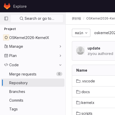
Skip to content
Explore
GitLab
Primary navigation
Search or go to…
拼好核
OSKernel2026-Ker
Project
main
oskernel20
O
OSKernel2026-KernelX
Manage
update
ziyou authored
Plan
Code
Name
Merge requests
0
.vscode
Repository
Branches
docs
Commits
kernelx
Tags
scripts