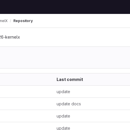
nelX
Repository
26-kernelx
Last commit
update
update docs
update
update