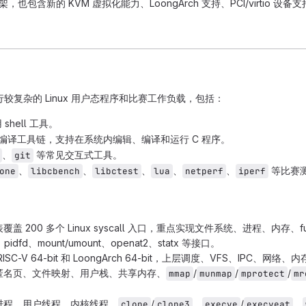
框架，也包含新的 KVM 虚拟化能力、LoongArch 支持、PCI/virt
以运行较复杂的 Linux 用户态程序和比赛工作负载，包括：
shell 工具。
编译工具链，支持在系统内编辑、编译和运行 C 程序。
、
等常见交互式工具。
git
、
、
、
、
、
等比赛
one
libcbench
libctest
lua
netperf
iperf
盖 200 多个 Linux syscall 入口，重点实现文件系统、进程、内存、futex、
fy、pidfd、mount/umount、openat2、statx 等接口。
ISC-V 64-bit 和 LoongArch 64-bit，上层调度、VFS、IPC
匿名页、文件映射、用户栈、共享内存、
/
/
/
mmap
munmap
mprotect
mr
。
进程、用户线程、内核线程、
/
、
/
、
clone
clone3
execve
execveat