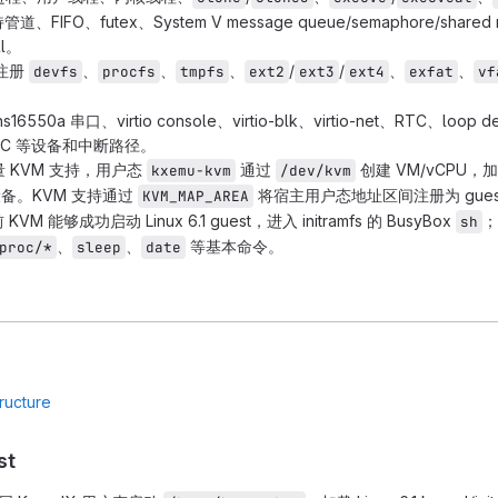
道、FIFO、futex、System V message queue/semaphore/shared m
ll。
 注册
、
、
、
/
/
、
、
devfs
procfs
tmpfs
ext2
ext3
ext4
exfat
vf
。
16550a 串口、virtio console、virtio-blk、virtio-net、RTC、loop de
H-PIC 等设备和中断路径。
 KVM 支持，用户态
通过
创建 VM/vCPU，加载
kxemu-kvm
/dev/kvm
 等设备。KVM 支持通过
将宿主用户态地址区间注册为 guest ph
KVM_MAP_AREA
KVM 能够成功启动 Linux 6.1 guest，进入 initramfs 的 BusyBox
；
sh
、
、
等基本命令。
proc/*
sleep
date
st