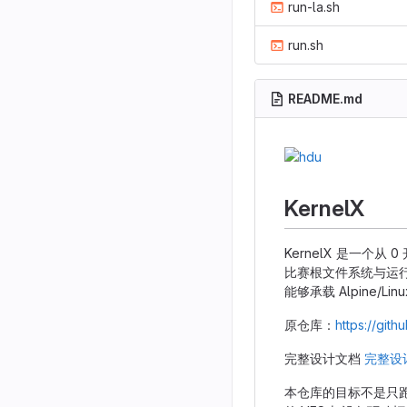
run-la.sh
run.sh
README.md
KernelX
KernelX 是一个
比赛根文件系统与运行脚本
能够承载 Alpine/
原仓库：
https://git
完整设计文档
完整设计
本仓库的目标不是只跑