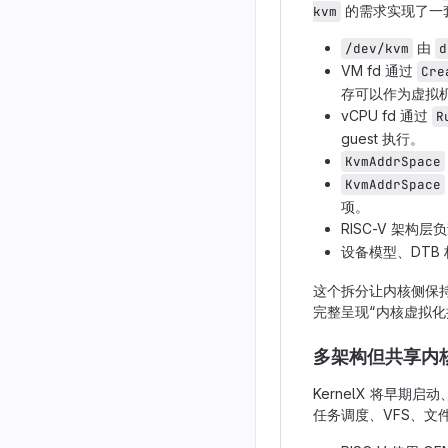
的需求实现了一
kvm
由
/dev/kvm
d
VM fd 通过
Cre
存可以作为虚拟
vCPU fd 通过
R
guest 执行。
KvmAddrSpace
KvmAddrSpace
项。
RISC-V 架构层负责
设备模型、DTB 
这个拆分让内核侧保持
完整呈现“内核虚拟化接
多架构但共享内
KernelX 将早
任务调度、VFS、文