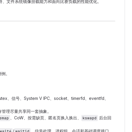
io 设备支持、文件系统镜像挂载能力和面向比赛负载的性能优化。
测例。
信号、System V IPC、socket、timerfd、eventfd、
、网络、内存管理尽量共享同一套抽象。
、CoW、按需缺页、匿名页换入换出、
后台回
emap
kswapd
/
、信号处理、进程组、会话和基础调度接口。
wait4
waitid