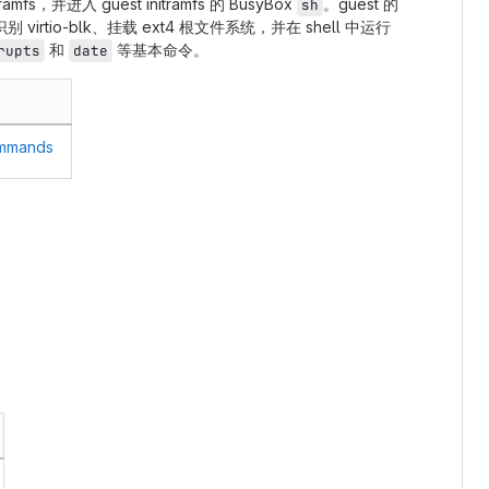
itramfs，并进入 guest initramfs 的 BusyBox
。guest 的
sh
irtio-blk、挂载 ext4 根文件系统，并在 shell 中运行
和
等基本命令。
rupts
date