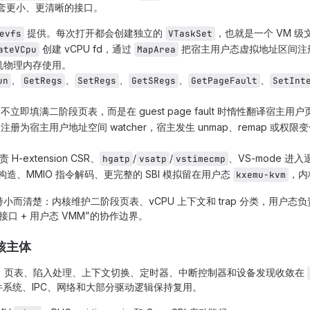
套更小、更清晰的接口。
提供。每次打开都会创建独立的
，也就是一个 VM 级
evfs
VTaskSet
创建 vCPU fd，通过
把宿主用户态虚拟地址区间注册为 gu
ateVCpu
MapArea
机物理内存使用。
、
、
、
、
、
un
GetRegs
SetRegs
GetSRegs
GetPageFault
SetInt
不立即填满二阶段页表，而是在 guest page fault 时惰性翻译宿主用户页
注册为宿主用户地址空间 watcher，宿主发生 unmap、remap 或权限变
 H-extension CSR、
/
/
、VS-mode 进入
hgatp
vsatp
vstimecmp
构造、MMIO 指令解码、更完整的 SBI 模拟留在用户态
，内
kxemu-kvm
小而清楚：内核维护二阶段页表、vCPU 上下文和 trap 分类，用户
口 + 用户态 VMM”的协作边界。
核主体
期启动、页表、陷入处理、上下文切换、定时器、中断控制器和设备发现收敛在
件系统、IPC、网络和大部分驱动逻辑保持复用。