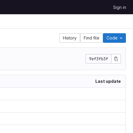
Sign in
History
Find file
Code
9ef3fb3f
Last update