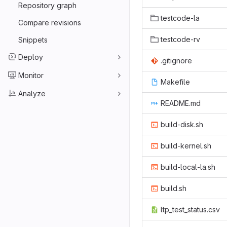
Repository graph
testcode-la
Compare revisions
testcode-rv
Snippets
Deploy
.gitignore
Monitor
Makefile
Analyze
README.md
build-disk.sh
build-kernel.sh
build-local-la.sh
build.sh
ltp_test_status.csv