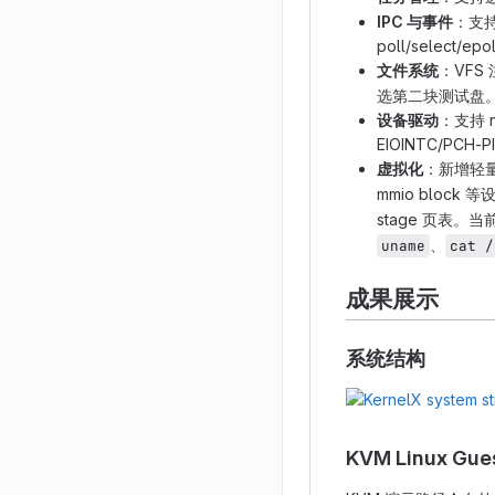
IPC 与事件
：支持管
poll/select/epo
文件系统
：VFS
选第二块测试盘
设备驱动
：支持 ns
EIOINTC/PC
虚拟化
：新增轻量
mmio block
stage 页表。当前 
、
uname
cat /
成果展示
系统结构
KVM Linux Gue