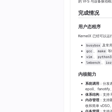
的 VFS 与设备驱动
完成情况
用户态程序
KernelX 已经可
及常用 
busybox
、
等
gcc
make
、
vim
python3
、
lmbench
ioz
内核能力
系统调用
：分发表覆
epoll、fanoti
体系结构
：支持 R
内存管理
：支持
收和简单 vDSO
任务管理
：支持