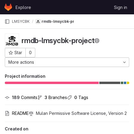
Skip to content
Explore
Sign in
GitLab
LMSYCBK
rmdb-lmsycbk-project
rmdb-lmsycbk-project
Star
0
Project ID: 39540
More actions
Project information
189
 Commits
3
 Branches
0
 Tags
README
Mulan Permissive Software License, Version 2
Created on