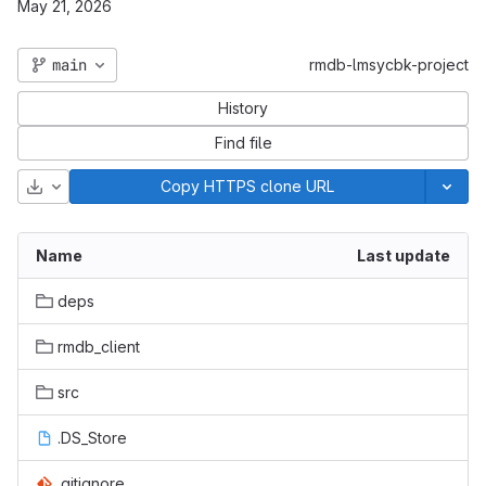
May 21, 2026
main
rmdb-lmsycbk-project
History
Find file
Download
Copy HTTPS clone URL
Name
Last update
deps
rmdb_client
src
.DS_Store
.gitignore