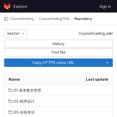
Skip to content
Explore
Sign in
GitLab
CourseGrading
CourseGrading FAQ
Repository
master
CourseGrading_wiki
History
Find file
Copy HTTPS clone URL
Name
Last update
01-基本教学管理
02-程序设计
03-在线考试