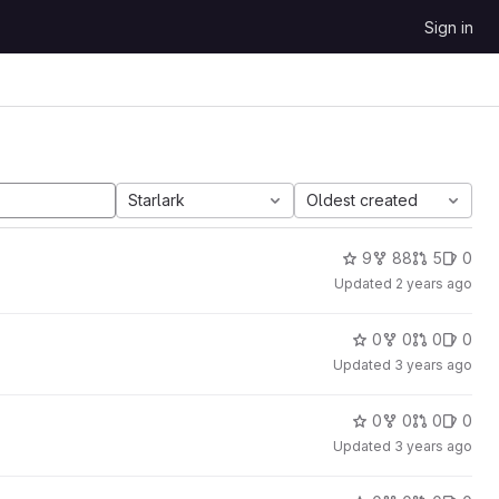
Sign in
Starlark
Oldest created
9
88
5
0
Updated
2 years ago
0
0
0
0
Updated
3 years ago
0
0
0
0
Updated
3 years ago