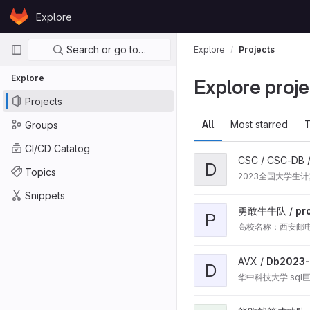
Skip to content
Explore
GitLab
Primary navigation
Search or go to…
Explore
Projects
Explore
Explore proje
Projects
All
Most starred
T
Groups
CI/CD Catalog
CSC / CSC-DB 
D
Topics
2023全国大学生
Snippets
勇敢牛牛队 /
pr
P
高校名称：西安邮电大
AVX /
Db2023-
D
华中科技大学 sql