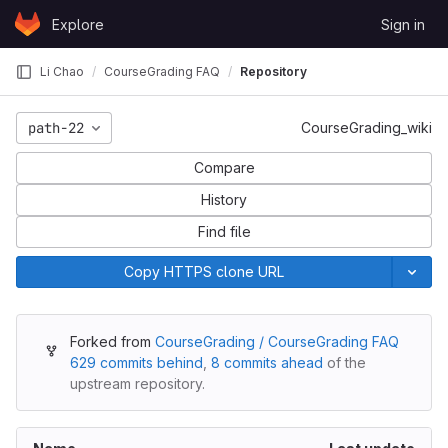
Skip to content
Explore
Sign in
GitLab
Li Chao
CourseGrading FAQ
Repository
path-22
CourseGrading_wiki
Compare
History
Find file
Copy HTTPS clone URL
Forked from
CourseGrading / CourseGrading FAQ
629 commits behind
,
8 commits ahead
of the
upstream repository.