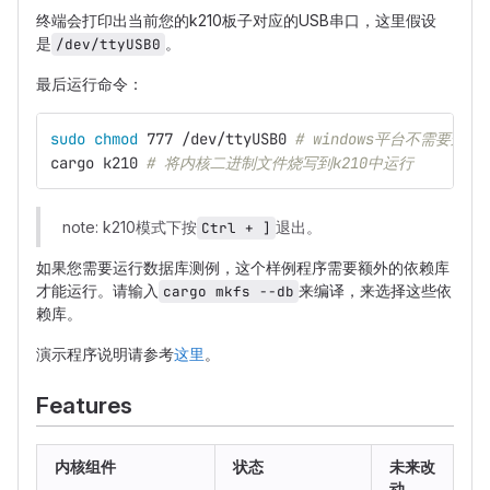
终端会打印出当前您的k210板子对应的USB串口，这里假设
是
。
/dev/ttyUSB0
最后运行命令：
sudo chmod 
777 /dev/ttyUSB0 
# windows平台不需要这步
cargo k210 
# 将内核二进制文件烧写到k210中运行
note: k210模式下按
退出。
Ctrl + ]
如果您需要运行数据库测例，这个样例程序需要额外的依赖库
才能运行。请输入
来编译，来选择这些依
cargo mkfs --db
赖库。
演示程序说明请参考
这里
。
Features
内核组件
状态
未来改
动