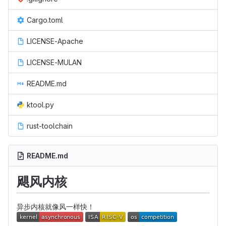
Cargo.toml
LICENSE-Apache
LICENSE-MULAN
README.md
ktool.py
rust-toolchain
README.md
飓风内核
异步内核就像风一样快！