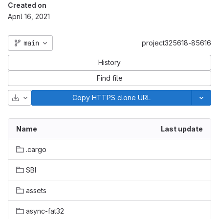
Created on
April 16, 2021
main
project325618-85616
History
Find file
Download
Copy HTTPS clone URL
Name
Last update
.cargo
SBI
assets
async-fat32