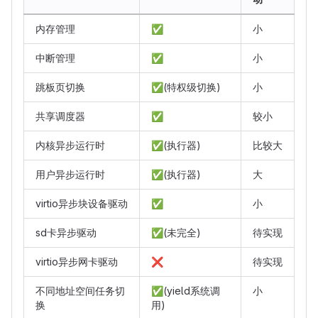
内存管理
✅
小
中断管理
✅
小
跳板页切换
✅
(特权级切换)
小
共享调度器
✅
较小
内核异步运行时
✅
(执行器)
比较大
用户异步运行时
✅
(执行器)
大
virtio异步块设备驱动
✅
小
sd卡异步驱动
✅
(未完全)
待实现
virtio异步网卡驱动
❌
待实现
不同地址空间任务切
✅
(yield系统调
小
换
用)