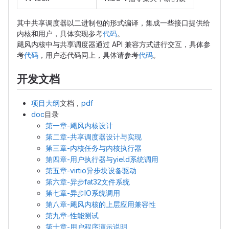
其中共享调度器以二进制包的形式编译，集成一些接口提供给
内核和用户，具体实现参考
代码
。
飓风内核中与共享调度器通过 API 兼容方式进行交互，具体参
考
代码
，用户态代码同上，具体请参考
代码
。
开发文档
项目大纲
文档，
pdf
doc
目录
第一章-飓风内核设计
第二章-共享调度器设计与实现
第三章-内核任务与内核执行器
第四章-用户执行器与yield系统调用
第五章-virtio异步块设备驱动
第六章-异步fat32文件系统
第七章-异步IO系统调用
第八章-飓风内核的上层应用兼容性
第九章-性能测试
第十章-用户程序演示说明