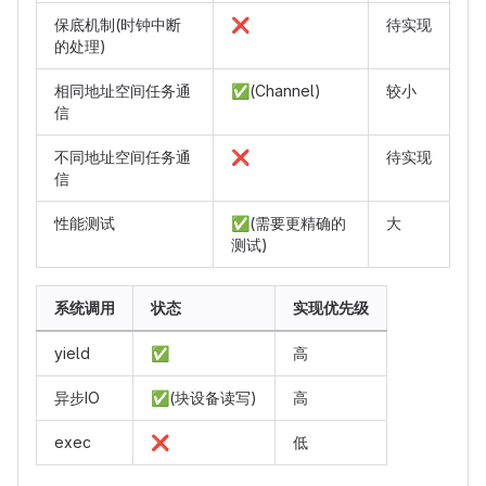
保底机制(时钟中断
❌
待实现
的处理)
相同地址空间任务通
✅
(Channel)
较小
信
不同地址空间任务通
❌
待实现
信
性能测试
✅
(需要更精确的
大
测试)
系统调用
状态
实现优先级
yield
✅
高
异步IO
✅
(块设备读写)
高
exec
❌
低