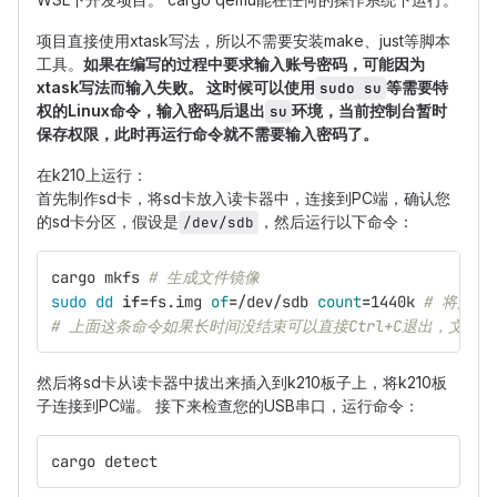
项目直接使用xtask写法，所以不需要安装make、just等脚本
工具。
如果在编写的过程中要求输入账号密码，可能因为
xtask写法而输入失败。 这时候可以使用
等需要特
sudo su
权的Linux命令，输入密码后退出
环境，当前控制台暂时
su
保存权限，此时再运行命令就不需要输入密码了。
在k210上运行：
首先制作sd卡，将sd卡放入读卡器中，连接到PC端，确认您
的sd卡分区，假设是
，然后运行以下命令：
/dev/sdb
cargo mkfs 
# 生成文件镜像
sudo dd 
if
=
fs.img 
of
=
/dev/sdb 
count
=
1440k 
# 将文件
# 上面这条命令如果长时间没结束可以直接Ctrl+C退出，文件
然后将sd卡从读卡器中拔出来插入到k210板子上，将k210板
子连接到PC端。 接下来检查您的USB串口，运行命令：
cargo detect