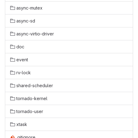
async-mutex
async-sd
async-virtio-driver
doc
event
rv-lock
shared-scheduler
tornado-kernel
tornado-user
xtask
.gitignore